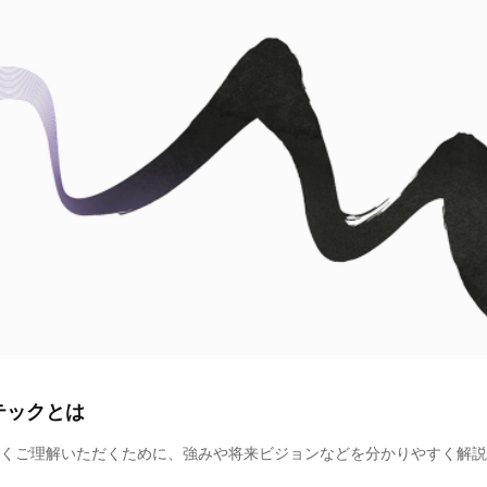
テックとは
くご理解いただくために、強みや将来ビジョンなどを分かりやすく解説