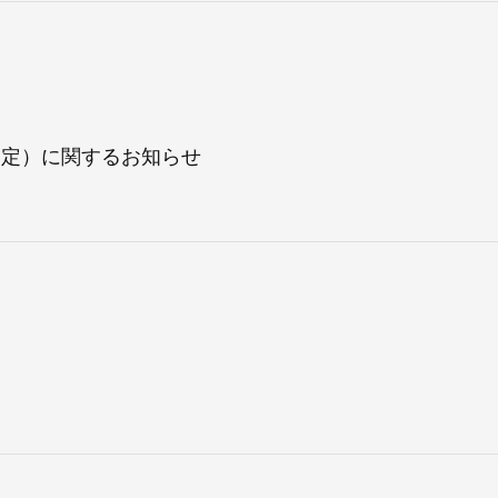
採用情報
選定）に関するお知らせ
自社ブランド製品
医療機器・医療部材・産業部材
やさしくわかる病気と治療
ニュースリリース