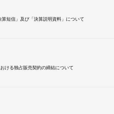
朝日インテックとは
期「決算短信」及び「決算説明資料」について
医療関係の皆さまへ
メディア情報
における独占販売契約の締結について
お問い合わせ