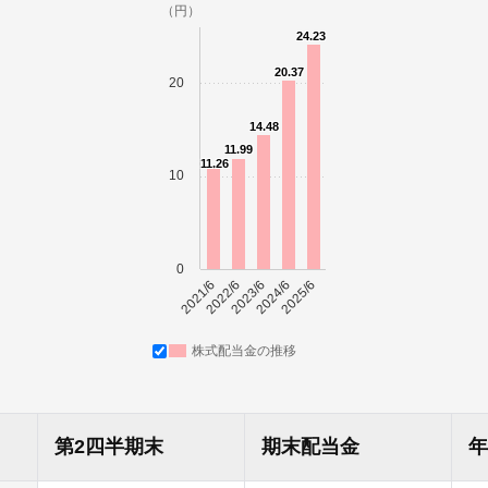
（円）
24.23
20.37
朝日インテックとは
20
14.48
11.99
医療関係の皆さまへ
11.26
10
メディア情報
0
2021/6
2022/6
2023/6
2024/6
2025/6
お問い合わせ
株式配当金の推移
第2四半期末
期末配当金
年