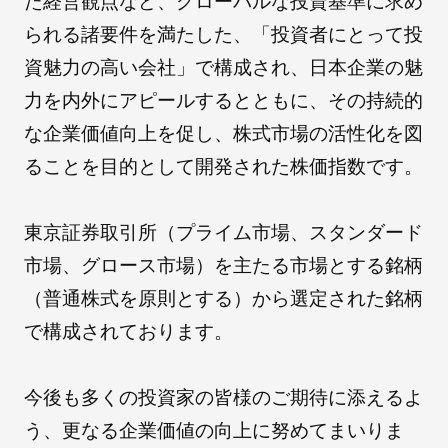
た経営観点など、グローバルな投資基準に求め
られる諸要件を満たした、「投資者にとって投
資魅力の高い会社」で構成され、日本企業の魅
朝日インテックとは
力を内外にアピールするとともに、その持続的
な企業価値向上を促し、株式市場の活性化を図
医療関係の皆さまへ
ることを目的として開発された株価指数です。
メディア情報
東京証券取引所（プライム市場、スタンダード
市場、グロース市場）を主たる市場とする銘柄
（普通株式を原則とする）から選定された銘柄
お問い合わせ
で構成されております。
今後も多くの投資家の皆様のご期待に添えるよ
う、更なる企業価値の向上に努めてまいりま