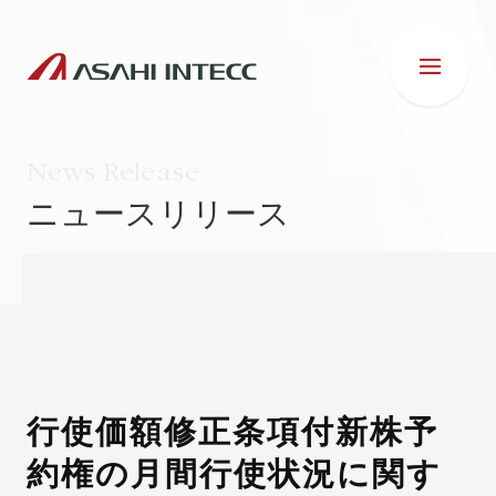
News Release
ニュースリリース
会社情報
IR情報
事業紹介
行使価額修正条項付新株予
約権の月間行使状況に関す
ESG