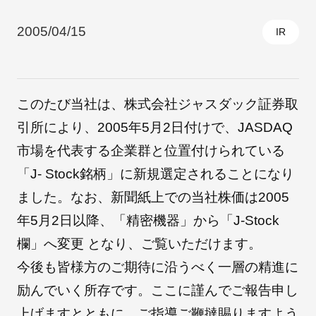
2005/04/15
IR
採用情報
このたび当社は、株式会社ジャスダック証券取
引所により、2005年5月2日付けで、JASDAQ
市場を代表する企業群と位置付けられている
「J- Stock銘柄」に新規選定されることになり
ました。なお、新聞紙上での当社株価は2005
自社ブランド製品
医療機器・医療部材・産業部材
年5月2日以降、「精密機器」から「J-Stock
欄」へ変更 となり、ご覧いただけます。
やさしくわかる病気と治療
今後も皆様方のご期待に沿うべく一層の精進に
励んでいく所存です。ここに謹んでご報告申し
上げますとともに、ご指導ご鞭撻賜りますよう
ニュースリリース