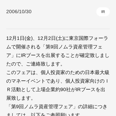
2006/10/30
IR
採用情報
12月1日(金)、12月2日(土)に東京国際フォーラ
ムで開催される「第9回ノムラ資産管理フェ
ア」にIRブースを出展することが確定致しまし
たので、ご連絡致します。
このフェアは、個人投資家のための日本最大級
自社ブランド製品
医療機器・医療部材・産業部材
のマネーイベントであり、個人投資家向けのＩ
Ｒ活動として上場企業約90社がIRブースを出
やさしくわかる病気と治療
展致します。
「第9回ノムラ資産管理フェア」の詳細につき
ましては、以下をご参照願います。
ニュースリリース