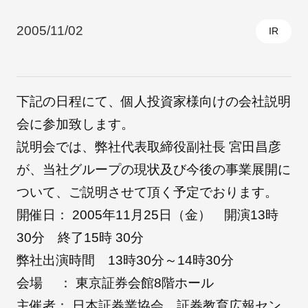
2005/11/02
IR
採用情報
下記の日程にて、個人投資家様向けの会社説明
会に参加致します。
説明会では、弊社代表取締役副社長 宮田昌彦
が、当社グループの現状及び今後の事業展開に
ついて、ご説明させて頂く予定でおります。
自社ブランド製品
医療機器・医療部材・産業部材
開催日： 2005年11月25日（金） 開演13時
30分 終了15時 30分
やさしくわかる病気と治療
弊社出演時間 13時30分～14時30分
会場 ： 東京証券会館8階ホール
主催者： 日本証券業協会 証券教育広報セン
ニュースリリース