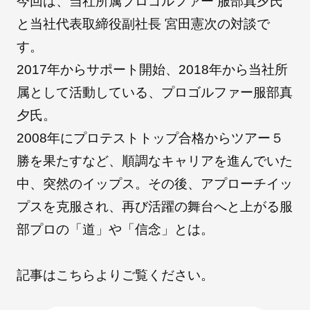
今回は、当社所属プロゴルファー 服部真夕氏
と当社代表取締役副社長 宮田憲次の対談で
す。
朝日インテックとは
2017年からサポート開始、2018年から当社所
属として活動している、プロゴルファー服部真
医療関係の皆さまへ
夕氏。
2008年にプロテストトップ合格からツアー５
メディア情報
勝を果たすなど、順調なキャリアを進んでいた
中、突然のイップス。その後、アプローチイッ
プスを克服され、再び活躍の舞台へと上がる服
お問い合わせ
部プロの「道」や「信念」とは。
記事は
こちら
よりご覧ください。