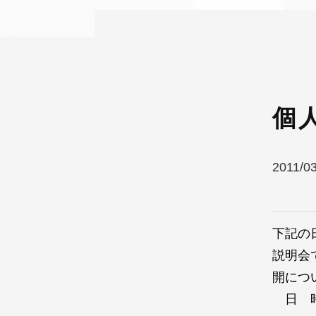
個
2011/0
下記の
説明会
開につ
日 時：