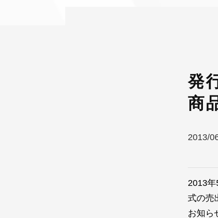
発
商
2013/0
201
式の売
お知ら