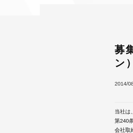
募
ン
2014/0
当社は
第24
会社取