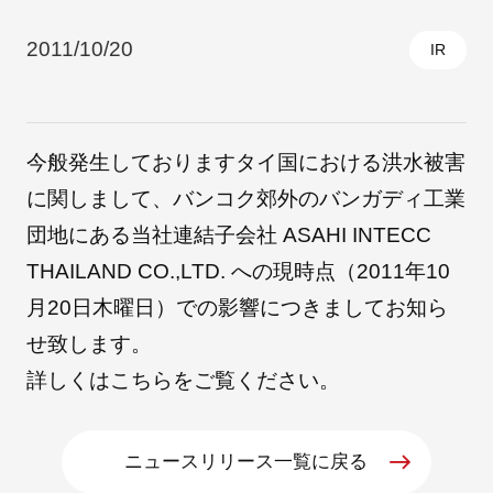
2011/10/20
IR
採用情報
今般発生しておりますタイ国における洪水被害
に関しまして、バンコク郊外のバンガディ工業
団地にある当社連結子会社 ASAHI INTECC
THAILAND CO.,LTD. への現時点（2011年10
月20日木曜日）での影響につきましてお知ら
自社ブランド製品
医療機器・医療部材・産業部材
せ致します。
詳しくは
こちら
をご覧ください。
やさしくわかる病気と治療
ニュースリリース一覧に戻る
ニュースリリース