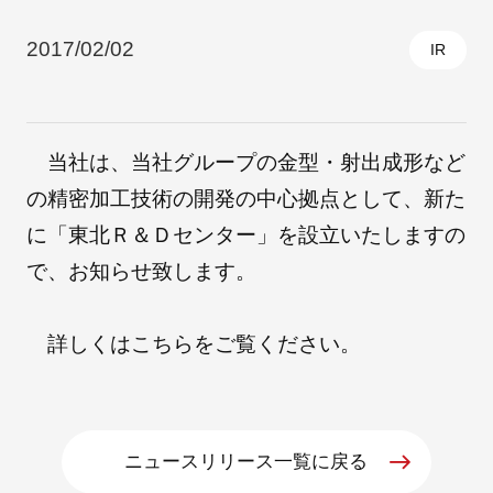
2017/02/02
IR
採用情報
当社は、当社グループの金型・射出成形など
の精密加工技術の開発の中心拠点として、新た
に「東北Ｒ＆Ｄセンター」を設立いたしますの
で、お知らせ致します。
自社ブランド製品
医療機器・医療部材・産業部材
詳しくは
こちら
をご覧ください。
やさしくわかる病気と治療
ニュースリリース一覧に戻る
ニュースリリース