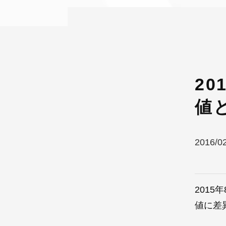
2
値
2016/0
201
値に差