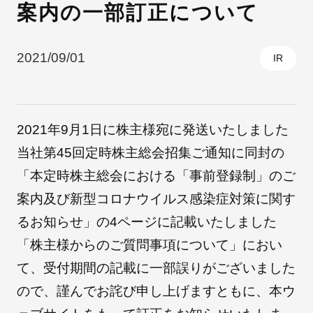
案内の一部訂正について
採用情報
2021/09/01
IR
2021年9月1日に株主様宛に発送いたしました
当社第45回定時株主総会招集ご通知に同封の
「本定時株主総会における「事前登録制」のご
案内及び新型コロナウイルス感染症対策に関す
自社ブランド製品
医療機器・医療部材・産業部材
るお知らせ」の4ページに記載いたしました
「株主様からのご質問事項について」におい
やさしくわかる病気と治療
て、受付期間の記載に一部誤りがございました
ので、謹んでお詫び申し上げますともに、本ウ
ニュースリリース