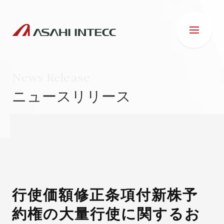
News Release
ニュースリリース
会社情報
IR情報
事業紹介
行使価額修正条項付新株予
約権の大量行使に関するお
ESG