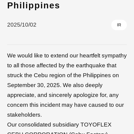
Philippines
採用情報
2025/10/02
IR
We would like to extend our heartfelt sympathy
to all those affected by the earthquake that
struck the Cebu region of the Philippines on
September 30, 2025. We also deeply
自社ブランド製品
医療機器・医療部材・産業部材
appreciate, and sincerely apologize for, any
concern this incident may have caused to our
やさしくわかる病気と治療
stakeholders.
Our consolidated subsidiary TOYOFLEX
ニュースリリース